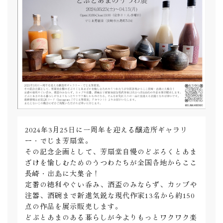
2024年3月25日に一周年を迎える醸造所ギャラリ
ー・でじま芳扇堂。
その記念企画として、芳扇堂自慢のどぶろくとあま
ざけを愉しむためのうつわたちが全国各地からここ
長崎・出島に大集合！
定番の徳利やぐい呑み、酒盃のみならず、カップや
注器、酒碗まで新進気鋭な現代作家13名から約150
点の作品を展示販売します。
どぶとあまのある暮らしが今よりもっとワクワク楽