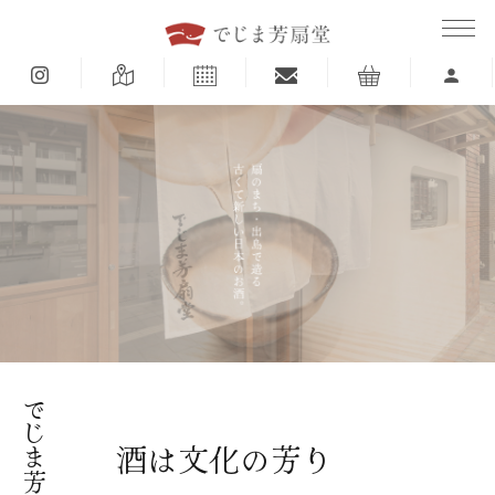
でじま芳扇堂とは
酒は文化の芳り